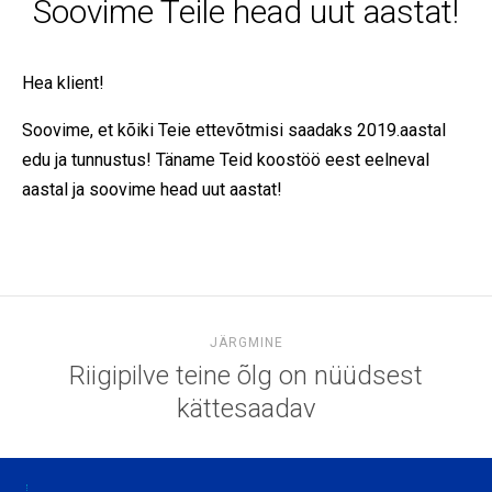
Soovime Teile head uut aastat!
Hea klient!
Soovime, et kõiki Teie ettevõtmisi saadaks 2019.aastal
edu ja tunnustus! Täname Teid koostöö eest eelneval
aastal ja soovime head uut aastat!
JÄRGMINE
Riigipilve teine õlg on nüüdsest
kättesaadav