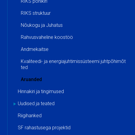
RIKS põhikiri
RIKS struktuur
Nõukogu ja Juhatus
Rahvusvaheline koostöö
Andmekaitse
Kvaliteedi- ja energiajuhtimissüsteemi juhtpõhimõt
ted
Aruanded
Hinnakiri ja tingimused
Uudised ja teated
Riigihanked
SF rahastusega projektid