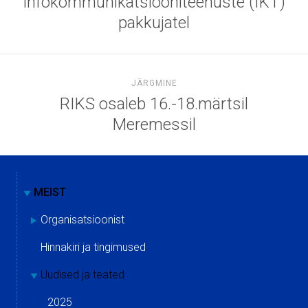
infokommunikatsiooniteenuste (IKT)
pakkujatel
JÄRGMINE
RIKS osaleb 16.-18.märtsil
Meremessil
MEIST
Organisatsioonist
Hinnakiri ja tingimused
Uudised ja teated
2025