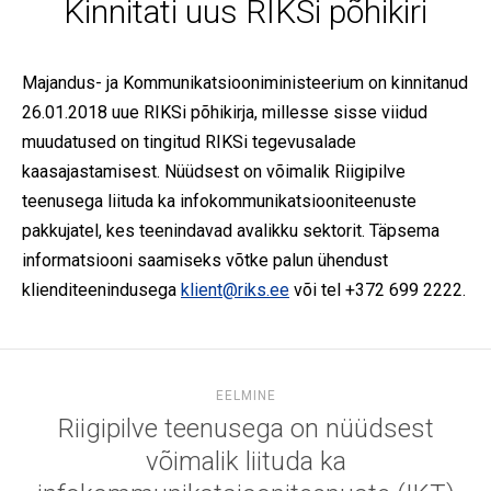
Kinnitati uus RIKSi põhikiri
Majandus- ja Kommunikatsiooniministeerium on kinnitanud
26.01.2018 uue RIKSi põhikirja, millesse sisse viidud
muudatused on tingitud RIKSi tegevusalade
kaasajastamisest. Nüüdsest on võimalik Riigipilve
teenusega liituda ka infokommunikatsiooniteenuste
pakkujatel, kes teenindavad avalikku sektorit. Täpsema
informatsiooni saamiseks võtke palun ühendust
klienditeenindusega
klient@riks.ee
või tel +372 699 2222.
EELMINE
Riigipilve teenusega on nüüdsest
võimalik liituda ka