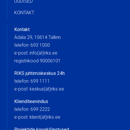
UUDISED
KONTAKT
Kontakt
Ädala 29, 10614 Tallinn
telefon: 693 1000
e-post: info(ät)riks.ee
registrikood 90006101
RIKS juhtimiskeskus 24h
telefon: 699 1111
e-post: keskus(ät)riks.ee
Klienditeenindus
telefon: 699 2222
e-post: klient(ät)riks.ee
Projektide kooskõlastused