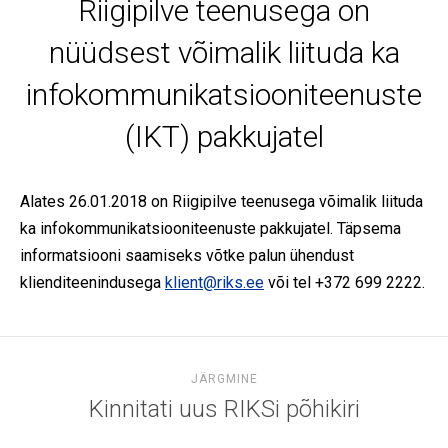
Riigipilve teenusega on
nüüdsest võimalik liituda ka
infokommunikatsiooniteenuste
(IKT) pakkujatel
Alates 26.01.2018 on Riigipilve teenusega võimalik liituda
ka infokommunikatsiooniteenuste pakkujatel. Täpsema
informatsiooni saamiseks võtke palun ühendust
klienditeenindusega
klient@riks.ee
või tel +372 699 2222.
JÄRGMINE
Kinnitati uus RIKSi põhikiri