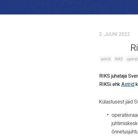
2. JUUNI 2022
R
astrid
RIKS
operat
RIKS juhataja Sven
RIKSi ehk
Astrid
k
Külastusest jäid S
operatiivra
juhtimiskes
õnnetusjuht