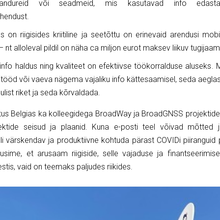
 andureid või seadmeid, mis kasutavad info edastam
hendust.
us on riigisides kriitiline ja seetõttu on erinevaid arendusi mob
 nt alloleval pildil on näha ca miljon eurot maksev liikuv tugijaa
info haldus ning kvaliteet on efektiivse töökorralduse aluseks
tööd või vaeva nägema vajaliku info kättesaamisel, seda aegla
ulist riket ja seda kõrvaldada.
us Belgias ka kolleegidega BroadWay ja BroadGNSS projektidest
ktide seisud ja plaanid. Kuna e-posti teel võivad mõtted
li värskendav ja produktiivne kohtuda pärast COVIDi piiranguid p
usime, et arusaam riigiside, selle vajaduse ja finantseerimi
estis, vaid on teemaks paljudes riikides.