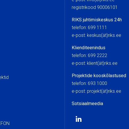
registrikood 90006101
RIKS juhtimiskeskus 24h
telefon: 699 1111
e-post: keskus(ät)riks.
Klienditeenindus
telefon: 699 2222
e-post: klient(ät)riks.ee
Projektide kooskõlastused
ektid
telefon: 693 1000
e-post: projekt(ät)riks.ee
Sotsiaalmeedia
EFON