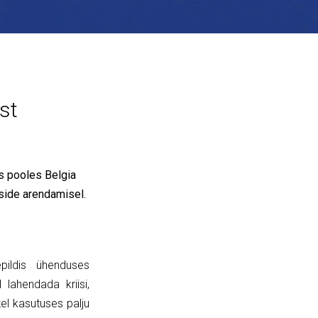
st
es pooles Belgia
iside arendamisel.
epildis ühenduses
 lahendada kriisi,
el kasutuses palju