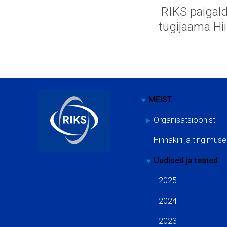
RIKS paigal
tugijaama Hi
MEIST
Organisatsioonist
Hinnakiri ja tingimus
Uudised ja teated
2025
2024
2023