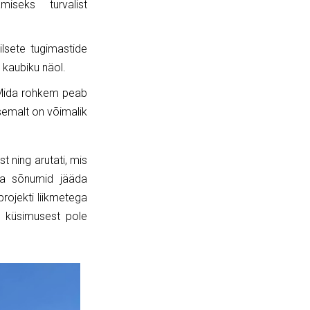
iseks turvalist
iilsete tugimastide
m kaubiku näol.
. Mida rohkem peab
semalt on võimalik
 ning arutati, mis
 ja sõnumid jääda
rojekti liikmetega
se küsimusest pole