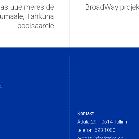
das uue mereside
BroadWay projekt
iumaale, Tahkuna
poolsaarele
ed
Kontakt
Ädala 29, 10614 Tallinn
telefon: 693 1000
e-post: info(ät)riks.ee