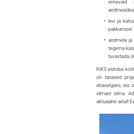
erinevaid
andmesideü
levi ja katv
pakkumisel –
andmete ja 
tegema käsi
tuvastada ol
RIKS esindus koht
on tänased proje
ebaselgeks, siis o
silmast silma. Ad
aktuaalne ainult E