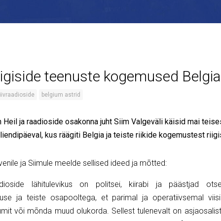
iigiside teenuste kogemused Belgia
iivraadioside
belgium astrid
 Heil ja raadioside osakonna juht Siim Valgeväli käisid mai teis
liendipäeval, kus räägiti Belgia ja teiste riikide kogemustest riig
venile ja Siimule meelde sellised ideed ja mõtted:
adioside lähitulevikus on politsei, kiirabi ja päästjad ots
kuse ja teiste osapooltega, et parimal ja operatiivsemal viisil
umit või mõnda muud olukorda. Sellest tulenevalt on asjaosalist