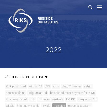
2022
FILTREERI POSTITUSI
Kõik postitused
Airbus DS
AIS
akos
Antti Turmann
astrid
asukohapõhine
belgium astrid
broadband mobile system for PPDR
broadway projekt
EJL
Estonian Broadway
EVSKK
Frequentis AG
GNSS
hiiumaa mereside
leviala
mereside
mereside tugijaam