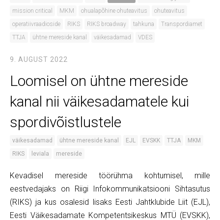
mission critical
MKM
ohualapõhine ohuteavitus
ohuteavitus
operatiivraadioside
RIKS
RIKS broadway
tahkuna
Transpordiamet
TTJA
ühtne mereside kanal
väikesadamad
VDES
9. AUGUST 2022
Loomisel on ühtne mereside
kanal nii väikesadamatele kui
spordivõistlustele
väikesadamad
ühtne mereside kanal
EJL
EVSKK
TTJA
MKM
RIKS
leviala
mereside
Kevadisel mereside töörühma kohtumisel, mille
eestvedajaks on Riigi Infokommunikatsiooni Sihtasutus
(RIKS) ja kus osalesid lisaks Eesti Jahtklubide Liit (EJL),
Eesti Väikesadamate Kompetentsikeskus MTÜ (EVSKK),