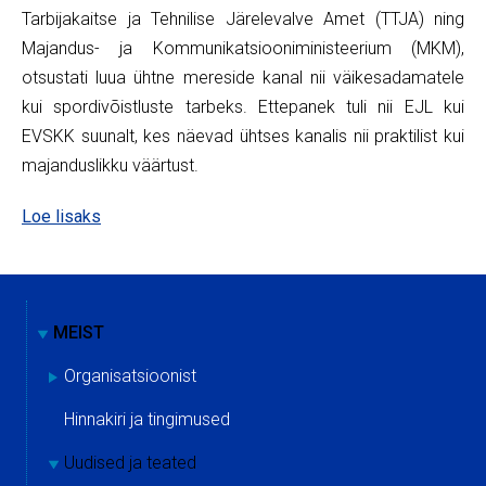
Tarbijakaitse ja Tehnilise Järelevalve Amet (TTJA) ning
Majandus- ja Kommunikatsiooniministeerium (MKM),
otsustati luua ühtne mereside kanal nii väikesadamatele
kui spordivõistluste tarbeks. Ettepanek tuli nii EJL kui
EVSKK suunalt, kes näevad ühtses kanalis nii praktilist kui
majanduslikku väärtust.
Loe lisaks
MEIST
Organisatsioonist
Hinnakiri ja tingimused
Uudised ja teated