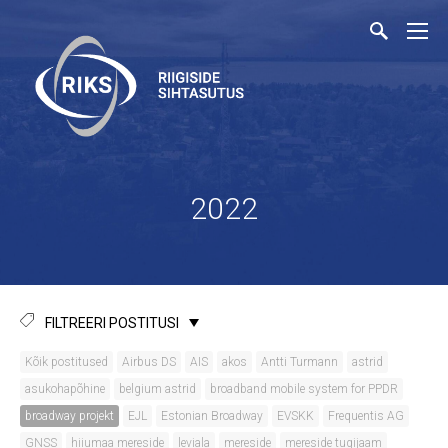
2022
FILTREERI POSTITUSI
Kõik postitused
Airbus DS
AIS
akos
Antti Turmann
astrid
asukohapõhine
belgium astrid
broadband mobile system for PPDR
broadway projekt
EJL
Estonian Broadway
EVSKK
Frequentis AG
GNSS
hiiumaa mereside
leviala
mereside
mereside tugijaam