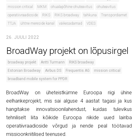
mission critical
MKM
ohualapõhine ohuteavitus
ohuteavitus
operatiivraadioside
RIKS
RIKS broadway
tahkuna
Transpordiamet
TTJA
ühtne mereside kanal
väikesadamad
VDES
26. JUULI 2022
BroadWay projekt on lõpusirgel
broadway projekt
Antti Turmann
RIKS broadway
Estonian Broadway
Airbus DS
Frequentis AG
mission critical
broadband mobile system for PPDR
BroadWay on üheteistkümne Euroopa riigi ühine
eelhankeprojekt, mis sai alguse 4 aastat tagasi ja kus
hangitakse innovatsioonilahendust, kuidas tulevikus
tehniliselt liita kõikide Euroopa riikide uued lairiba
operatiivraadioside võrgud ja nende peal töötavad
missioonkriitilised teenused.