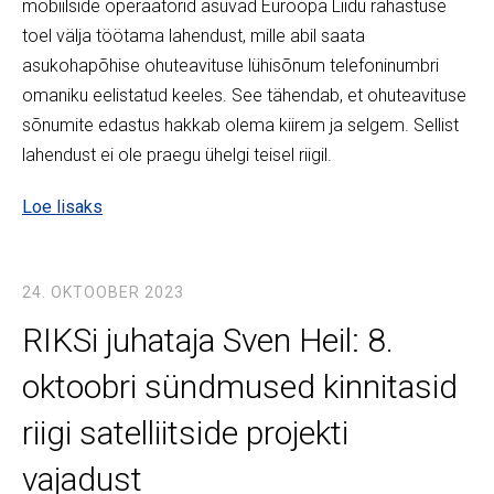
mobiilside operaatorid asuvad Euroopa Liidu rahastuse
toel välja töötama lahendust, mille abil saata
asukohapõhise ohuteavituse lühisõnum telefoninumbri
omaniku eelistatud keeles. See tähendab, et ohuteavituse
sõnumite edastus hakkab olema kiirem ja selgem. Sellist
lahendust ei ole praegu ühelgi teisel riigil.
Loe lisaks
24. OKTOOBER 2023
RIKSi juhataja Sven Heil: 8.
oktoobri sündmused kinnitasid
riigi satelliitside projekti
vajadust