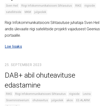
Sven Heil
Riigi Infokommunikatsiooni Sihtasutus
RIKS
riigiside
satelliitside
MKM
julgeolek
Riigi Infokommunikatsiooni Sihtasutuse juhataja Sven Heil
andis ülevaate riigi sateliitside projekti vajadusest Geenius
portaalile.
Loe lisaks
25. SEPTEMBER 2023
DAB+ abil ohuteavituse
edastamine
RIKS
Riigi Infokommunikatsiooni Sihtasutus
riigiside
Levira
Siseministeerium
ohuteavitus
julgeolek
akos
EE-ALARM