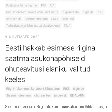
Politsei-ja Piirivalveamet
PPA
RIA
Riigi Infokommunikatsiooni Sihtasutus
Riigilaevastik
riigiside
RIKS
satelliitside
Siseministeerium
SMIT
Sven Heil
Tarbijakaitse ja Tehnilise Järelevalve Amet
TTJA
9. NOVEMBER 2023
Eesti hakkab esimese riigina
saatma asukohapõhiseid
ohuteavitusi elaniku valitud
keeles
Riigi Infokommunikatsiooni Sihtasutus
RIKS
riigiside
Siseministeerium
ohuteavitus
julgeolek
EE-ALARM
Siseministeerium, Riigi Infokommunikatsiooni Sihtasutus ja