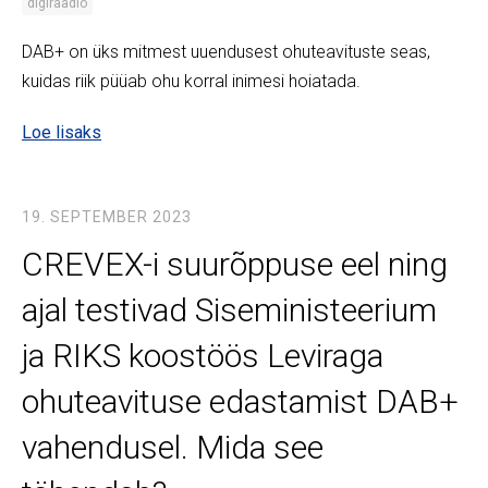
digiraadio
DAB+ on üks mitmest uuendusest ohuteavituste seas,
kuidas riik püüab ohu korral inimesi hoiatada.
Loe lisaks
19. SEPTEMBER 2023
CREVEX-i suurõppuse eel ning
ajal testivad Siseministeerium
ja RIKS koostöös Leviraga
ohuteavituse edastamist DAB+
vahendusel. Mida see