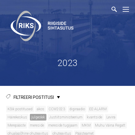
2023
FILTREERI POSTITUSI
Kõik postitused
akos
CCW2023
digiraadio
EE-ALARM
Häirekeskus
julgeolek
Justiitsministeerium
kvantside
Levira
Merepääste
mereside
mereside tugijaam
MKM
Muhu Väina Regatt
ohualapõhine ohuteavitus
ohuteavitus
Päästeamet