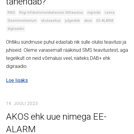
tähendab?
RIKS
Riigi Infokommunikatsiooni Sihtasutus
riigiside
Levira
Siseministeerium
ohuteavitus
julgeolek
akos
EE-ALARM
digiraadio
Ohtliku sündmuse puhul edastab riik sulle olulisi teavitusi ja
juhiseid. Oleme varasemalt rääkinud SMS teavitustest, aga
tegelikult on neid võimalusi veel, näiteks DAB+ ehk
digiraadio.
Loe lisaks
14. JUULI 2023
AKOS ehk uue nimega EE-
ALARM