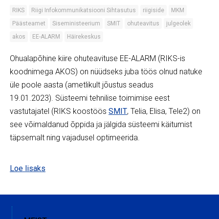
RIKS
Riigi Infokommunikatsiooni Sihtasutus
riigiside
MKM
Päästeamet
Siseministeerium
SMIT
ohuteavitus
julgeolek
akos
EE-ALARM
Häirekeskus
Ohualapõhine kiire ohuteavituse EE-ALARM (RIKS-is
koodnimega AKOS) on nüüdseks juba töös olnud natuke
üle poole aasta (ametlikult jõustus seadus
19.01.2023). Süsteemi tehnilise toimimise eest
vastutajatel (RIKS koostöös
SMIT
, Telia, Elisa, Tele2) on
see võimaldanud õppida ja jälgida süsteemi käitumist
täpsemalt ning vajadusel optimeerida.
Loe lisaks