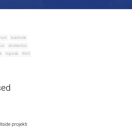
erium
kvantside
tus
ohuteavitus
k
riigiside
RIKS
sed
tside projekti