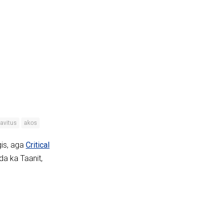
avitus
akos
gis, aga
Critical
da ka Taanit,