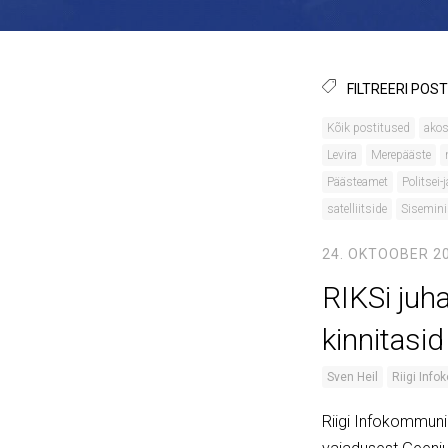
FILTREERI POST
Kõik postitused
ako
Levira
Merepääste
Päästeamet
Politsei-
satelliitside
Sisemini
24. OKTOOBER 2
RIKSi juh
kinnitasid 
Sven Heil
Riigi Inf
Riigi Infokommunik