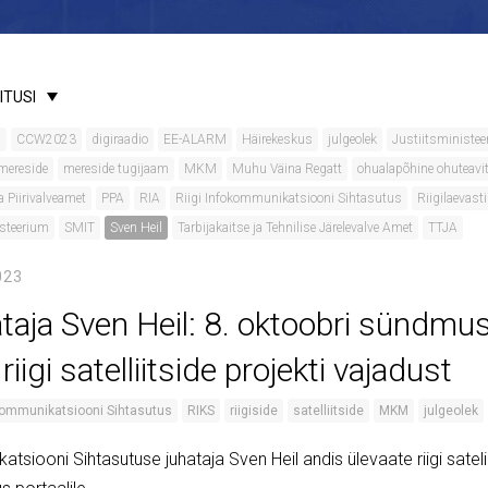
ITUSI
s
CCW2023
digiraadio
EE-ALARM
Häirekeskus
julgeolek
Justiitsministe
mereside
mereside tugijaam
MKM
Muhu Väina Regatt
ohualapõhine ohuteavi
ja Piirivalveamet
PPA
RIA
Riigi Infokommunikatsiooni Sihtasutus
Riigilaevasti
steerium
SMIT
Sven Heil
Tarbijakaitse ja Tehnilise Järelevalve Amet
TTJA
023
ataja Sven Heil: 8. oktoobri sündmu
riigi satelliitside projekti vajadust
okommunikatsiooni Sihtasutus
RIKS
riigiside
satelliitside
MKM
julgeolek
atsiooni Sihtasutuse juhataja Sven Heil andis ülevaate riigi satelii