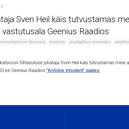
23
ataja Sven Heil käis tutvustamas me
a vastutusala Geenius Raadios
okommunikatsiooni Sihtasutus
kvantside
ohualapõhine ohuteavitus
satelliits
katsiooni Sihtasutuse juhataja Sven Heil käis tutvustamas meie a
PRO.ee Geenius Raadios
"Kriitiline intsident" saates.