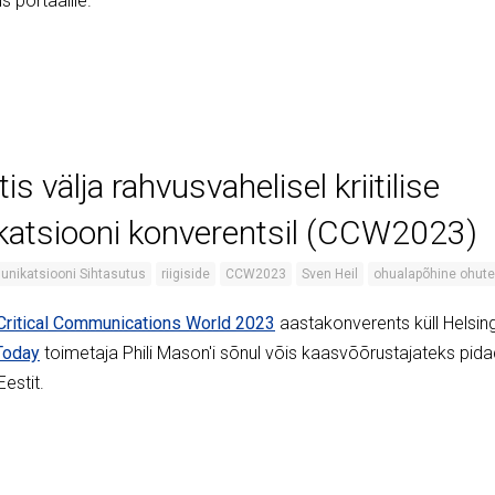
 portaalile.
is välja rahvusvahelisel kriitilise
atsiooni konverentsil (CCW2023)
unikatsiooni Sihtasutus
riigiside
CCW2023
Sven Heil
ohualapõhine ohute
Critical Communications World 2023
aastakonverents küll Helsin
Today
toimetaja Phili Mason'i sõnul võis kaasvõõrustajateks pida
Eestit.