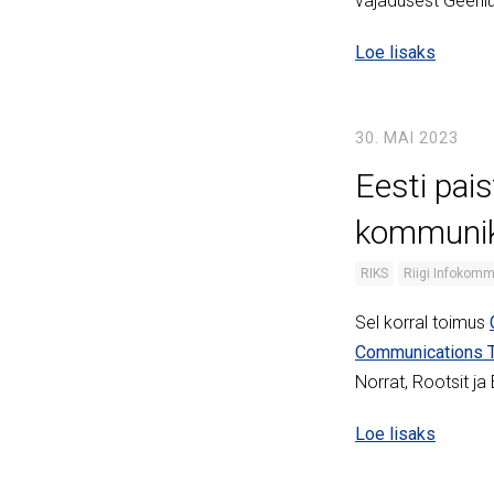
vajadusest Geenius
Loe lisaks
30. MAI 2023
Eesti paist
kommunik
RIKS
Riigi Infokomm
Sel korral toimus
Communications 
Norrat, Rootsit ja 
Loe lisaks