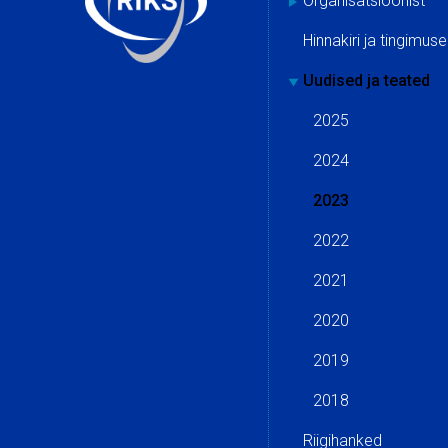
Organisatsioonist
Hinnakiri ja tingimus
Uudised ja teated
2025
2024
2023
2022
2021
2020
2019
2018
Riigihanked