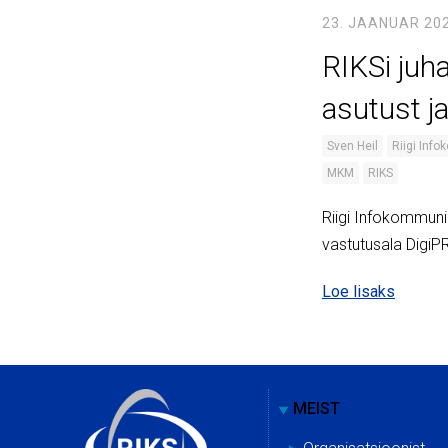
23. JAANUAR 20
RIKSi juh
asutust j
Sven Heil
Riigi Inf
MKM
RIKS
Riigi Infokommuni
vastutusala Digi
Loe lisaks
MEIST