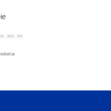
ie
ide
akos
RIA
sutust ja