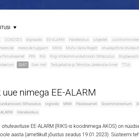
ITUSI
s
CCW2023
digiraadio
EE-ALARM
Häirekeskus
julgeolek
Justiitsministe
mereside
mereside tugijaam
MKM
Muhu Väina Regatt
ohualapõhine ohuteavi
ja Piirivalveamet
PPA
RIA
Riigi Infokommunikatsiooni Sihtasutus
Riigilaevasti
steerium
SMIT
Sven Heil
Tarbijakaitse ja Tehnilise Järelevalve Amet
TTJA
 uue nimega EE-ALARM
unikatsiooni Sihtasutus
riigiside
MKM
Päästeamet
Siseministeerium
S
-ALARM
Häirekeskus
re ohuteavituse EE-ALARM (RIKS-is koodnimega AKOS) on nüüdse
poole aasta (ametlikult jõustus seadus 19.01.2023). Süsteemi teh