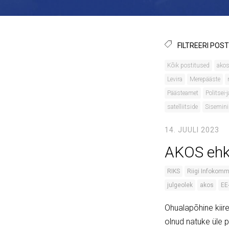
FILTREERI POST
Kõik postitused
ako
Levira
Merepääste
Päästeamet
Politsei-
satelliitside
Sisemini
14. JUULI 2023
AKOS ehk
RIKS
Riigi Infokomm
julgeolek
akos
EE
Ohualapõhine kii
olnud natuke üle 