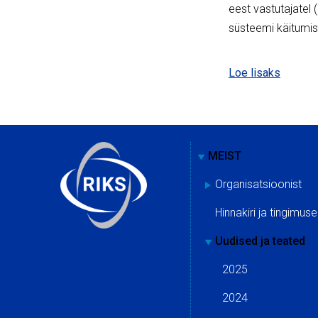
eest vastutajatel
süsteemi käitumis
Loe lisaks
MEIST
Organisatsioonist
Hinnakiri ja tingimus
Uudised ja teated
2025
2024