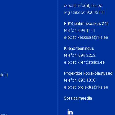
e-post: info(ät)riks.ee
registrikood 90006101
RIKS juhtimiskeskus 24h
telefon: 699 1111
e-post: keskus(ät)riks.
Klienditeenindus
telefon: 699 2222
e-post: klient(ät)riks.ee
Projektide kooskõlastused
ektid
telefon: 693 1000
e-post: projekt(ät)riks.ee
Sotsiaalmeedia