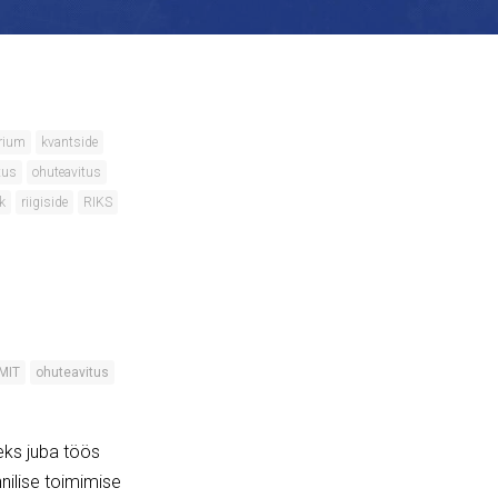
erium
kvantside
tus
ohuteavitus
k
riigiside
RIKS
MIT
ohuteavitus
ks juba töös
nilise toimimise